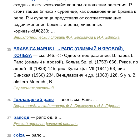
сходных в сельскохозяйственном отношении растения. Р.
стоит так же близко к сурепице, как обыкновенная брюква к
репе. Р. и сурепица представляют соответствующие
видоизменения брюквы и репы, лишенных
корневых&#8230; …
Энциклопедический словарь Ф.А. Брокгауза и И.А. Ефрона
BRASSICA NAPUS L. - РАПС (ОЗИМЫЙ И ЯРОВОЙ),
35
КОЛЬЗА
— см. 346. < > Однолетнее растение. В. napus L.
Рапс (озимый и яровой), Кольза Sp. pl. (1753) 666. Руков. по
апроб. III (1938) 145, рис. Культ. фл. VII (1941) 68, рис.
Синская (1960) 234. Венцлавович и др. (1963) 128. S y n. В.
oleifera Moench.; В …
Справочник растений
Голландский рапс
— авель см. Рапс …
36
Энциклопедический словарь Ф.А. Брокгауза и И.А. Ефрона
рапсод
— рапс од, а …
37
Русский орфографический словарь
colza
— рапс …
38