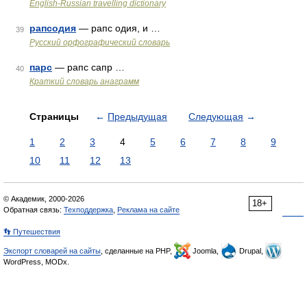
English-Russian travelling dictionary
рапсодия
— рапс одия, и …
39
Русский орфографический словарь
парс
— рапс сапр …
40
Краткий словарь анаграмм
Страницы
←
Предыдущая
Следующая
→
1
2
3
4
5
6
7
8
9
10
11
12
13
© Академик, 2000-2026
18+
Обратная связь:
Техподдержка
,
Реклама на сайте
👣 Путешествия
Экспорт словарей на сайты
, сделанные на PHP,
Joomla,
Drupal,
WordPress, MODx.