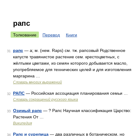
рапс
Толкование
Перевод
Книги
рапс
— а; м. (нем. Raps) см. тж. рапсовый Родственное
31
капусте травянистое растение сем. крестоцветных, с
жёлтыми цветами, из семян которого добывается масло,
употребляемое для технических целей и для изготовления
маргарина …
Словарь многих выражений
РАПС
— Российская ассоциация планирования семьи …
32
Словарь сокращений русского языка
Озимый рапс
— ? Рапс Научная классификация Царство:
33
Растения От …
Википедия
Рапс и сурепица
— два различных в ботаническом, но
34